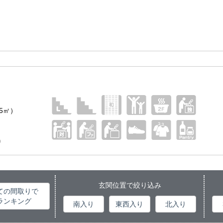
05㎡）
り
玄関位置で絞り込み
ての間取りで
ランキング
南入り
東西入り
北入り