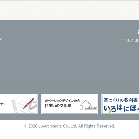
ン
〒102-
©
2026 yu-architects Co.,Ltd.
All Rights Reserved.