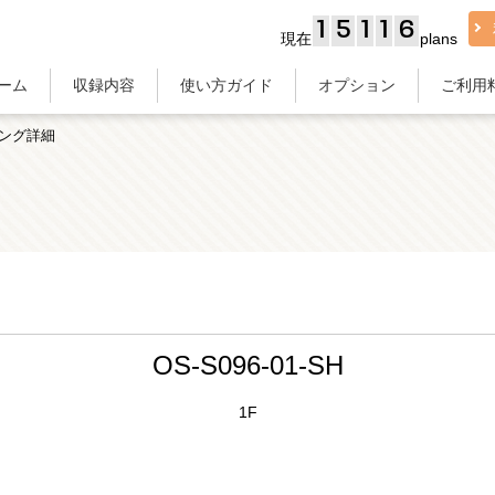
1
5
1
1
6
現在
plans
ーム
収録内容
使い方ガイド
オプション
ご利用
ング詳細
OS-S096-01-SH
1F