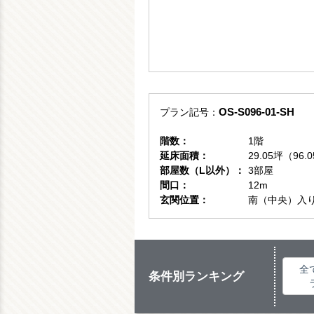
OS-S096-01-SH
プラン記号：
階数：
1階
延床面積：
29.05坪（96.
部屋数
（L以外）：
3部屋
間口：
12m
玄関位置：
南（中央）入
全
条件別ランキング