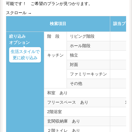
可能です！ ご希望のプランが見つかります。
スクロール →
検索項目
該当プラ
絞り込み
階 段
リビング階段
9,
オプション
ホール階段
4,
生活スタイルで
キッチン
独立
3,
更に絞り込み
対面
7,
ファミリーキッチン
2,
その他
和室 あり
3,
フリースペース あり
10,
2階浴室
1,
玄関収納庫 あり
7,
２階トイレ あり
8,