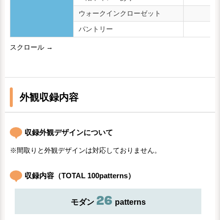
ウォークインクローゼット
9,
パントリー
4,
スクロール →
外観収録内容
収録外観デザインについて
間取りと外観デザインは対応しておりません。
収録内容（TOTAL 100patterns）
26
モダン
patterns