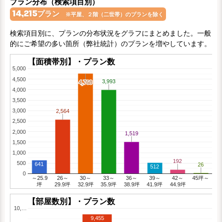
プラン分布（検索項目別）
14,215
プラン
※平屋、２階（二世帯）のプランを除く
検索項目別に、プランの分布状況をグラフにまとめました。一般
的にご希望の多い箇所（弊社統計）のプランを増やしています。
【面積帯別】・プラン数
5,000
4,500
3,993
3,993
4,768
4,768
4,000
3,500
3,000
2,564
2,564
2,500
2,000
1,519
1,519
1,500
1,000
192
192
500
641
26
26
512
0
～25.9
26～
30～
33～
36～
39～
42～
45坪～
坪
29.9坪
32.9坪
35.9坪
38.9坪
41.9坪
44.9坪
【部屋数別】・プラン数
10,…
9,455