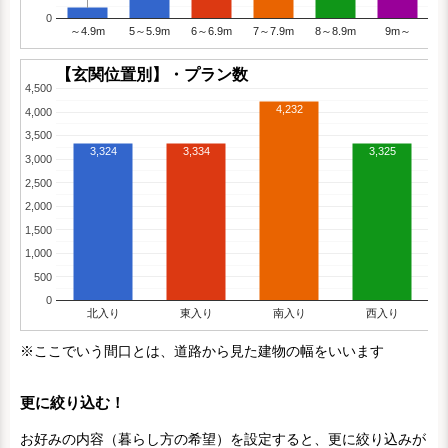
0
～4.9m
5～5.9m
6～6.9m
7～7.9m
8～8.9m
9m～
【玄関位置別】・プラン数
4,500
4,232
4,000
3,500
3,324
3,334
3,325
3,000
2,500
2,000
1,500
1,000
500
0
北入り
東入り
南入り
西入り
※ここでいう間口とは、道路から見た建物の幅をいいます
更に絞り込む！
お好みの内容（暮らし方の希望）を設定すると、更に絞り込みが