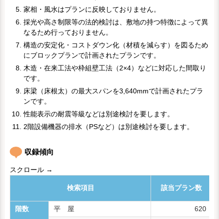
家相・風水はプランに反映しておりません。
採光や高さ制限等の法的検討は、敷地の持つ特徴によって異
なるため行っておりません。
構造の安定化・コストダウン化（材積を減らす）を図るため
にブロックプランで計画されたプランです。
木造・在来工法や枠組壁工法（2×4）などに対応した間取り
です。
床梁（床根太）の最大スパンを3,640mmで計画されたプラ
ンです。
性能表示の耐震等級などは別途検討を要します。
2階設備機器の排水（PSなど）は別途検討を要します。
収録傾向
スクロール →
検索項目
該当プラン数
階数
平 屋
620