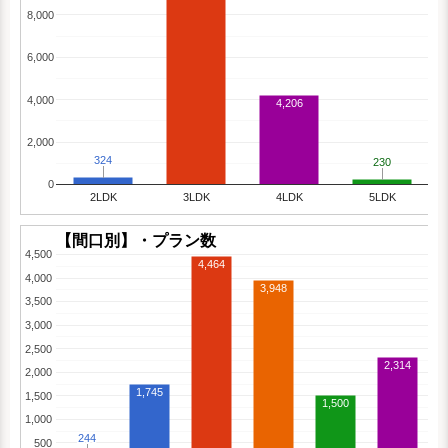
8,000
6,000
4,000
4,206
2,000
324
324
230
230
0
2LDK
3LDK
4LDK
5LDK
【間口別】・プラン数
4,500
4,464
4,000
3,948
3,500
3,000
2,500
2,314
2,000
1,745
1,500
1,500
1,000
244
244
500