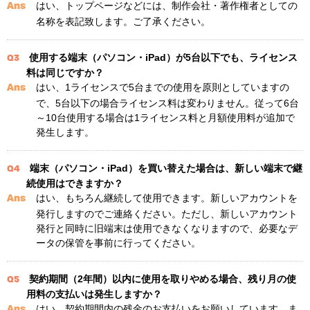
はい、トップページなどには、制作会社・著作権者としての
Ans
名称を表記致します。ご了承ください。
使用する端末（パソコン・iPad）が5台以下でも、ライセンス
Q3
料は同じですか？
はい、1ライセンスで5台までの使用を原則としていますの
Ans
で、5台以下の場合ライセンス料は変わりません。従って6台
～10台使用する場合は1ライセンス料と月額使用料が追加で
発生します。
端末（パソコン・iPad）を買い替えた場合は、新しい端末で継
Q4
続使用はできますか？
はい、もちろん継続して使用できます。新しいアカウントを
Ans
発行しますのでご連絡ください。ただし、新しいアカウント
発行と同時に旧端末は使用できなくなりますので、必要なデ
ータの保管を事前に行ってください。
契約期間（2年間）以内に使用を取りやめる場合、残り月の使
Q5
用料の支払いは発生しますか？
はい、契約期間内の残金のお支払いをお願いしています。ま
Ans