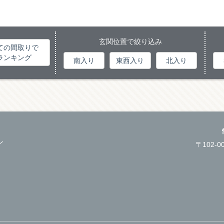
玄関位置で絞り込み
ての間取りで
ランキング
南入り
東西入り
北入り
ン
〒102-