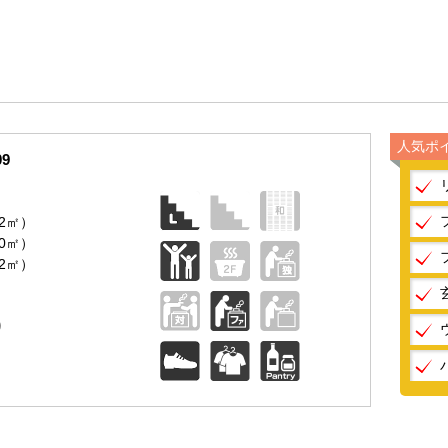
人気ポ
09
02㎡）
20㎡）
82㎡）
り