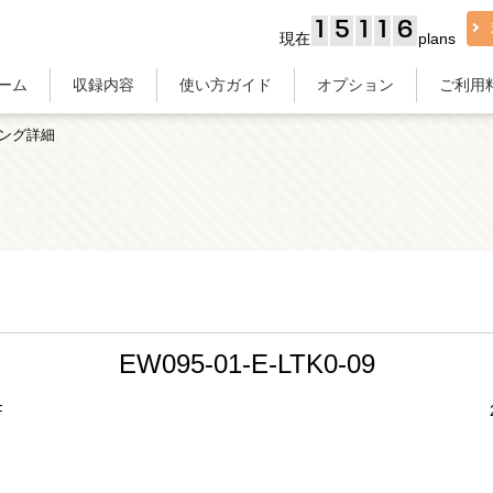
1
5
1
1
6
現在
plans
ーム
収録内容
使い方ガイド
オプション
ご利用
ング詳細
EW095-01-E-LTK0-09
F